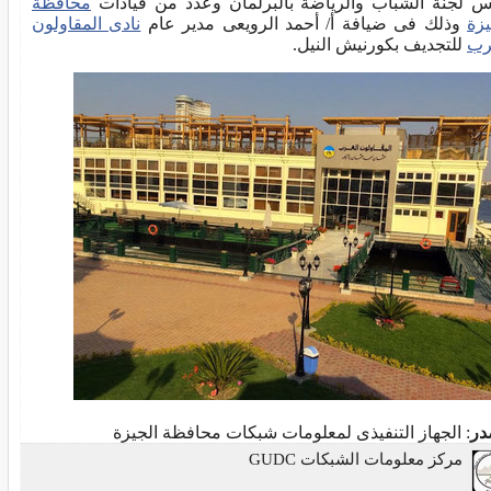
س لجنة الشباب والرياضة بالبرلمان وعدد من قيادات
محافظة
يزة
وذلك فى ضيافة أ/ أحمد الرويعى مدير عام
نادى المقاولون
رب
للتجديف بكورنيش النيل.
در
: الجهاز التنفيذى لمعلومات شبكات محافظة الجيزة
مركز معلومات الشبكات GUDC