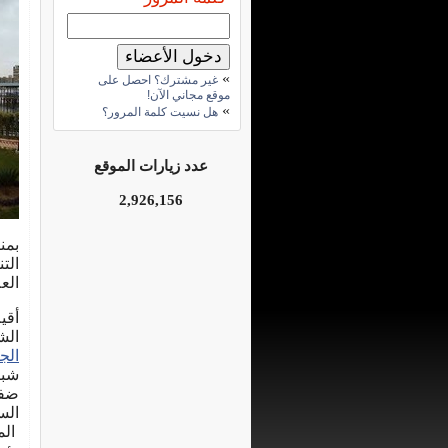
»
غير مشترك؟ احصل على
موقع مجاني الآن!
»
هل نسيت كلمة المرور؟
عدد زيارات الموقع
2,926,156
بمن
الت
الع
الش
الج
شبك
ضفا
الس
الم