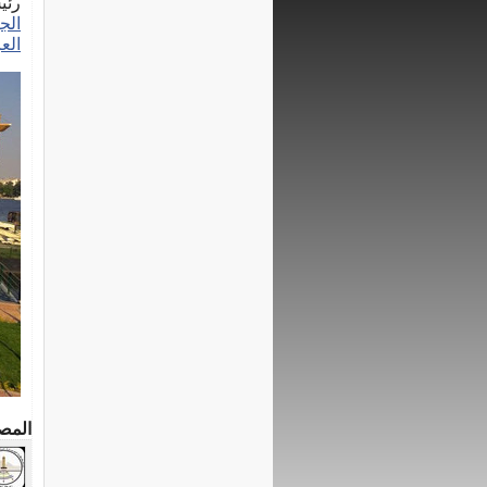
رئي
الج
الع
المص