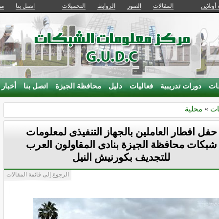
 أونلاين
المقالات
الصور
الروابط
التحميلات
اتصل بنا
من
ات
دورات تدريبية
فعاليات
دليل
محافظة الجيزة
اتصل بنا
أخبار
ات
»
محلية
حفل افطار العاملين بالجهاز التنفيذى لمعلومات
شبكات محافظة الجيزة بنادى المقاولون العرب
للتجديف بكورنيش النيل
الرجوع إلى قائمة المقالات