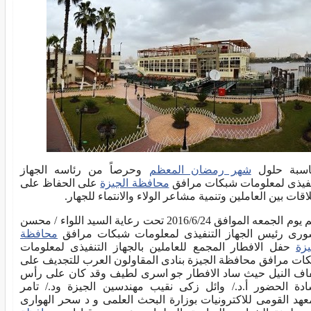
اسبة حلول
شهر رمضان المعظم
وحرصاً من رئاسه الجهاز
نفيذى لمعلومات شبكات مرافق
محافظة الجيزة
على الحفاظ على
لاقات بين العاملين وتنمية مشاعر الولاء والانتماء للجهار.
أقيم يوم الجمعه الموافق 2016/6/24 تحت رعاية السيد اللواء / محسن
ورى رئيس الجهاز التنفيذى لمعلومات شبكات مرافق
محافظة
يزة
حفل الافطار المجمع للعاملين بالجهاز التنفيذى لمعلومات
ات مرافق محافظة الجيزة بنادى المقاولون العرب للتجديف على
ف النيل حيث ساد الافطار جو اسرى لطيف وقد كان على رأس
ادة الحضور أ.د./ وائل زكى نقيب مهندسين الجيزة ود./ تامر
عهد القومى للاكترونيات بوزارة البحث العلمى و د سحر الهوارى