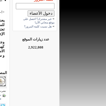
ال
<!--
»
غير مشترك؟ احصل على
يعد
موقع مجاني الآن!
للم
»
هل نسيت كلمة المرور؟
تعت
الإجمالية
عدد زيارات الموقع
وجا
كهر
2,922,808
الا
و س
المص
نشرت فى 3 نوفمب
ن
م