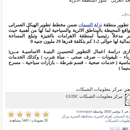
حد الغربى سور المنطقة الاثرية
<!--
 تطوير منطقة
نزلة السمان
ضمن مخطط تطوير الهيكل العمرانى
واقع المحيطة بالمناطق الاثرية والسياحية لما لها من أهمية حيث
بر مدخلاً رئيسياً لمنطقة الاهرامات بالجيزة وتبلغ المساحة
 لها حوالى 1،2 كم بتكلفة قدرها 29 مليون جنيه 0
رى دراسة اعمال التطوير لتحسيـن البنيـة الاساسيـة مــن(
باء – تليفونات – صرف صحى – مياة شرب ) وكذلك الخدمات
ساسية ( خدمات صحية – قسم شرطة – بازارات سياحية – مسرح
نيما )
در
: مركز معلومات الشبكات
مركز معلومات الشبكات GUDC
ر 2010 بواسطة
Gudcegypt
زلة السمان
اهرام الجيزة
محافظة الجيزة
مركز
,
,
,
20 تصويتات / 5445 مشاهدة
علومات الشبكات