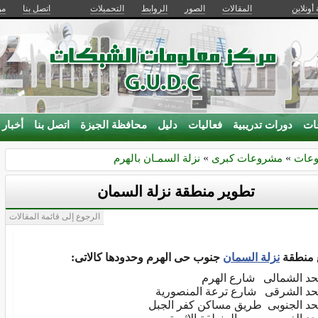
 أونلاين
المقالات
الصور
الروابط
التحميلات
اتصل بنا
من
ات
دورات تدريبية
فعاليات
دليل
محافظة الجيزة
اتصل بنا
أخبار
عات
»
مشروعات كبرى
»
نزلة السمـان بالهرم
تطوير منطقة نزلة السمان
الرجوع إلى قائمة المقالات
 منطقة
نزلة السمان
جنوب حى الهرم وحدودها كالاتى:
حد الشمالى شارع الهرم
حد الشرقى شارع ترعة المنصورية
حد الجنوبى طريق مساكن كفر الجبل