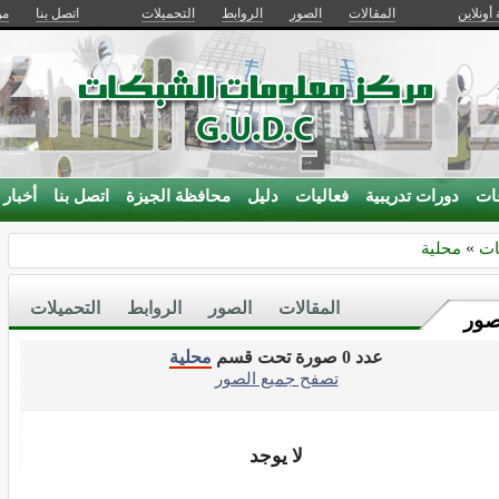
 أونلاين
المقالات
الصور
الروابط
التحميلات
اتصل بنا
من
ات
دورات تدريبية
فعاليات
دليل
محافظة الجيزة
اتصل بنا
أخبار
ات
»
محلية
المقالات
الصور
الروابط
التحميلات
صور
عدد 0 صورة تحت قسم
محلية
تصفح جميع الصور
لا يوجد