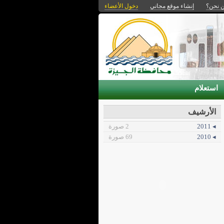
 نحن؟
إنشاء موقع مجاني
دخول الأعضاء
استعلام
الأرشيف
◂ 2011
2 صورة
◂ 2010
69 صورة