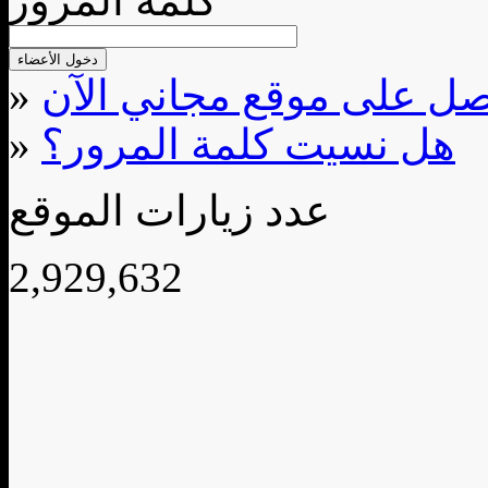
كلمة المرور
»
هل نسيت كلمة المرور؟
»
عدد زيارات الموقع
2,929,632